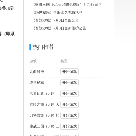
3日-7
·
《微微三国（0.1折6480免费版）》7月3日-7
接叠加到
月
·
《绝世秘籍》全服永久充值活动
·
《百战沙城》7月3日合服公告
·
《百战沙城》7月3日更新维护公告
算（即系
热门推荐
游戏
类型
九曲封神
开始游戏
绝世秘籍
开始游戏
六界仙尊（0.1折
开始游戏
2000福利版
冒险之旅（0.1折天
开始游戏
天送1W代币
刀塔西游（0.1折扣
开始游戏
版）
鏖战三国（0.1折三
开始游戏