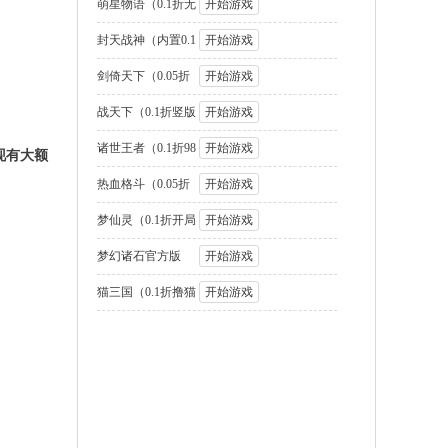
国2名将盲盒
萌星物语（0.1折无
开始游戏
限代金版）
封天战神（内置0.1
开始游戏
折1W免费版
剑倚天下（0.05折
开始游戏
送SSS神将
战天下（0.1折竖版
开始游戏
街机连招）
诸世王者（0.1折98
开始游戏
现有大额
元速通版）
热血格斗（0.05折
开始游戏
GM定制版）
梦仙灵（0.1折开局
开始游戏
送足球宝贝）
梦幻诸石官方版
开始游戏
（0.05折圆梦高
猫三国（0.1折撸猫
开始游戏
免费版）