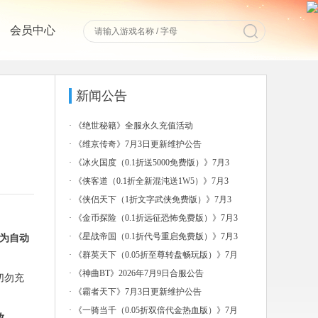
会员中心
新闻公告
·
《绝世秘籍》全服永久充值活动
·
《维京传奇》7月3日更新维护公告
·
《冰火国度（0.1折送5000免费版）》7月3
日-7
·
《侠客道（0.1折全新混沌送1W5）》7月3
日-7月
·
《侠侣天下（1折文字武侠免费版）》7月3
日-7月6日
·
《金币探险（0.1折远征恐怖免费版）》7月3
日-7月
·
《星战帝国（0.1折代号重启免费版）》7月3
为自动
日-7月
·
《群英天下（0.05折至尊转盘畅玩版）》7月
3日-7
·
《神曲BT》2026年7月9日合服公告
切勿充
·
《霸者天下》7月3日更新维护公告
·
《一骑当千（0.05折双倍代金热血版）》7月
放。