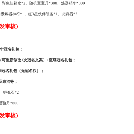
1、彩色佳肴盒*2、随机宝宝丹*300、炼器精华*300
15级炼器神符*1、红3星伙伴装备*1、龙魂石*5
发审核）
豪华冠名礼包；
名权（可重新修改1次冠名文案）+至尊冠名礼包；
豪华冠名礼包（无冠名权）；
及政治等；
、狮魂石*2
验丹*800
发审核）