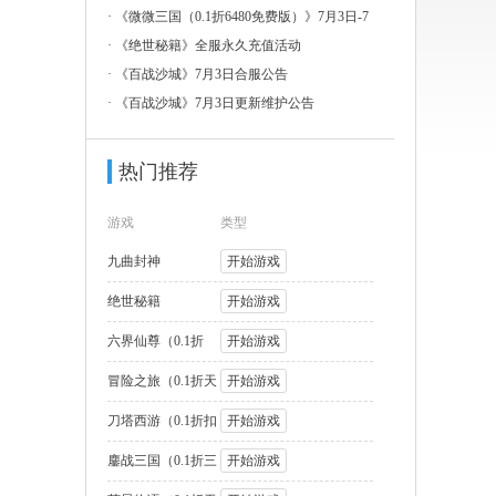
3日-7
·
《微微三国（0.1折6480免费版）》7月3日-7
月
·
《绝世秘籍》全服永久充值活动
·
《百战沙城》7月3日合服公告
·
《百战沙城》7月3日更新维护公告
热门推荐
游戏
类型
九曲封神
开始游戏
绝世秘籍
开始游戏
六界仙尊（0.1折
开始游戏
2000福利版
冒险之旅（0.1折天
开始游戏
天送1W代币
刀塔西游（0.1折扣
开始游戏
版）
鏖战三国（0.1折三
开始游戏