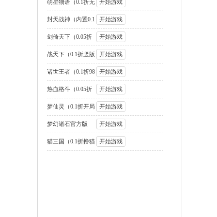
国2名将盲盒
萌星物语（0.1折无
开始游戏
限代金版）
封天战神（内置0.1
开始游戏
折1W免费版
剑倚天下（0.05折
开始游戏
送SSS神将
战天下（0.1折竖版
开始游戏
街机连招）
诸世王者（0.1折98
开始游戏
元速通版）
热血格斗（0.05折
开始游戏
GM定制版）
梦仙灵（0.1折开局
开始游戏
送足球宝贝）
梦幻诸石官方版
开始游戏
（0.05折圆梦高
猫三国（0.1折撸猫
开始游戏
免费版）