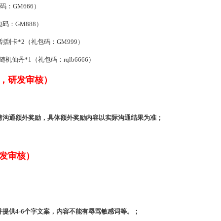
码：GM666）
码：GM888）
刮卡*2（礼包码：GM999）
仙丹*1（礼包码：rqlb6666）
，研发审核）
服申请沟通额外奖励，具体额外奖励内容以实际沟通结果为准；
发审核）
并提供4-6个字文案，内容不能有辱骂敏感词等。；