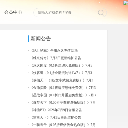
会员中心
新闻公告
·
《绝世秘籍》全服永久充值活动
·
《维京传奇》7月3日更新维护公告
·
《冰火国度（0.1折送5000免费版）》7月3
日-7
·
《侠客道（0.1折全新混沌送1W5）》7月3
日-7月
·
《侠侣天下（1折文字武侠免费版）》7月3
日-7月6日
·
《金币探险（0.1折远征恐怖免费版）》7月3
日-7月
·
《星战帝国（0.1折代号重启免费版）》7月3
日-7月
·
《群英天下（0.05折至尊转盘畅玩版）》7月
3日-7
·
《神曲BT》2026年7月9日合服公告
·
《霸者天下》7月3日更新维护公告
·
《一骑当千（0.05折双倍代金热血版）》7月