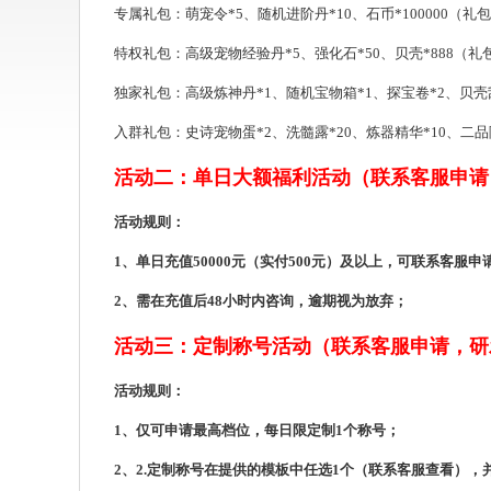
专属礼包：萌宠令*5、随机进阶丹*10、石币*100000（礼包
特权礼包：高级宠物经验丹*5、强化石*50、贝壳*888（礼包
独家礼包：高级炼神丹*1、随机宝物箱*1、探宝卷*2、贝壳刮
入群礼包：史诗宠物蛋*2、洗髓露*20、炼器精华*10、二品随机
活动二：单日大额福利活动（联系客服申请
活动规则：
1、单日充值50000元（实付500元）及以上，可联系客
2、需在充值后48小时内咨询，逾期视为放弃；
活动三：定制称号活动（联系客服申请，研
活动规则：
1、仅可申请最高档位，每日限定制1个称号；
2、2.定制称号在提供的模板中任选1个（联系客服查看），