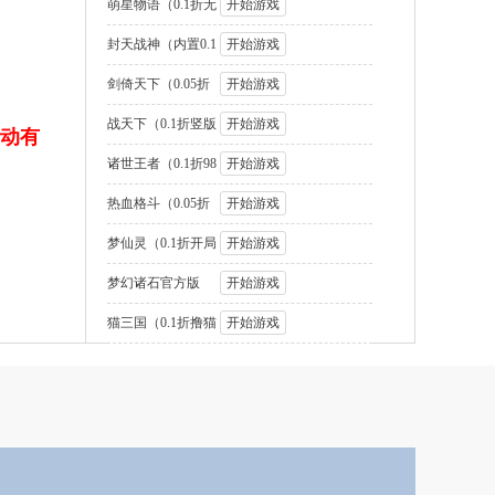
国2名将盲盒
萌星物语（0.1折无
开始游戏
限代金版）
封天战神（内置0.1
开始游戏
折1W免费版
剑倚天下（0.05折
开始游戏
送SSS神将
战天下（0.1折竖版
开始游戏
动有
街机连招）
诸世王者（0.1折98
开始游戏
元速通版）
热血格斗（0.05折
开始游戏
GM定制版）
梦仙灵（0.1折开局
开始游戏
送足球宝贝）
梦幻诸石官方版
开始游戏
（0.05折圆梦高
猫三国（0.1折撸猫
开始游戏
免费版）