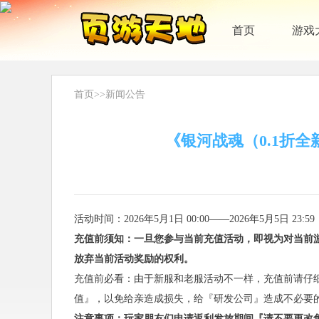
首页
游戏
首页
>>
新闻公告
《银河战魂（0.1折全
活动时间：2026年5月1日 00:00——2026年5月5日 23:59
充值前须知：一旦您参与当前充值活动，即视为对当前
放弃当前活动奖励的权利。
充值前必看：由于新服和老服活动不一样，充值前请仔
值』，以免给亲造成损失，给『研发公司』造成不必要
注意事项：玩家朋友们申请返利发放期间『请不要更改