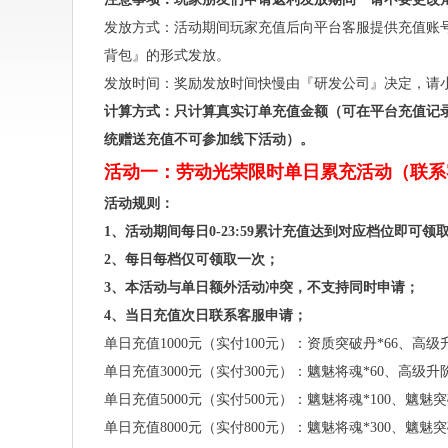
发放方式：活动期间玩家充值后向平台客服提供充值账
背包』的形式发放。
发放时间：奖励发放时间快慢由『研发公司』决定，请
计算方式：只计算真实订单充值金额（可在平台充值记
统赠送充值不可参加线下活动）。
活动一：劳动光荣限时单日累充活动（联系
活动规则：
1、活动期间每日0-23:59累计充值达到对应档位即可领
2、每日每档仅可领取一次；
3、本活动与单日额外活动冲突，不支持同时申请；
4、当日充值次日联系客服申请；
单日充值1000元（实付100元）：资质突破丹*66、高级升
单日充值3000元（实付300元）：魑魅将魂*60、高级升阶
单日充值5000元（实付500元）：魑魅将魂*100、魑魅突
单日充值8000元（实付800元）：魑魅将魂*300、魑魅突