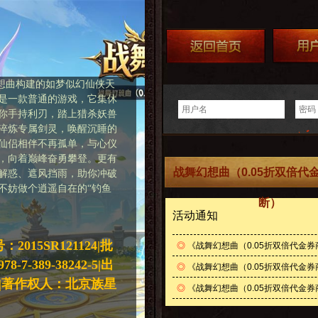
幻想曲构建的如梦似幻仙侠天
是一款普通的游戏，它集休
你手持利刃，踏上猎杀妖兽
淬炼专属剑灵，唤醒沉睡的
仙侣相伴不再孤单，与心仪
，向着巅峰奋勇攀登。更有
战舞幻想曲（0.05折双倍代
解惑、遮风挡雨，助你冲破
不妨做个逍遥自在的“钓鱼
断）
活动通知
15SR121124|批
◎
《战舞幻想曲（0.05折双倍代金
7-389-38242-5|出
◎
《战舞幻想曲（0.05折双倍代金券
|著作权人：北京族星
◎
《战舞幻想曲（0.05折双倍代金券