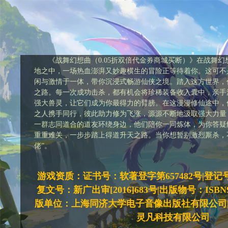
《战舞幻想曲（0.05折双倍代金券商城买断）》在战舞
地之中，一场热血澎湃又妙趣横生的冒险正等待着你。这可不
闲与激情于一体，带你沉浸式畅游仙侠之境。踏入这方世界，
之路。每一次成功击杀，都有机会将珍稀装备收入囊中，亲手
强大兽灵，让它们成为你最得力的臂膀。在这漫漫修仙途中，
之人携手同行，彼此助力修为飞涨，源源不断地汲取强大力量
一群志同道合的道友环绕身边，他们陪你一同炼体，为你答疑
重重难关，一步步踏上得道升天之路。当你想暂别激烈厮杀，
佬”。
游戏资质：证书号：软著登字第657482号|登记号：20
复文号：新广出审[2016]683号|出版物号：ISBN978-
版单位：上海同济大学电子音像出版社有限公司
灵凡科技有限公司