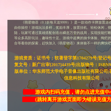
《萌星物语（0.1折每天送9999）》是一款动作卡牌放置
由你操控！游戏玩法多样，奖励丰厚，放置挂机、轻松休闲，
陆，玩家可通过英雄搭配创造出瞬息万变的战局，实现技能打
等众多高阶玩法，趣味性十足。游戏中超爽的抽卡体验、绚烂
合等着你的探索，赶快加入《萌星物语》来体验不一样的爽快
游戏资质：证书号：软著登字第1704279号|登记号：20
复文号：新广出审[2017]4439号|出版物号：ISBN978-7
版单位：华东师范大学电子音像出版社有限公司|
信息科技有限公司
游戏内扫码充值，请勿点进充
（跳转离开游戏页面即为错误充