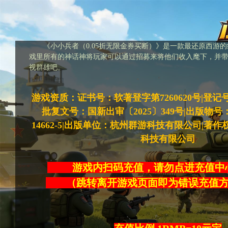
《小小兵者（0.05折无限金券买断）》是一款最还原西游
戏里所有的神话神将玩家可以通过招募来将他们收入麾下，并
视群雄吧。
游戏资质：证书号：软著登字第7260620号|登记号：20
批复文号：国新出审〔2025〕349号|出版物号：ISB
14662-5|出版单位：杭州群游科技有限公司|著
科技有限公司
游戏内扫码充值，请勿点进充
（跳转离开游戏页面即为错误充