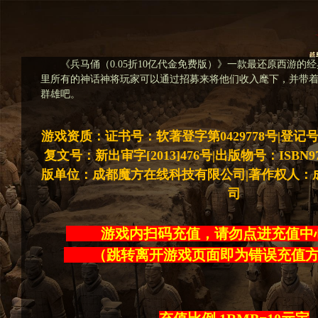
《兵马俑（0.05折10亿代金免费版）》一款最还原西游的
里所有的神话神将玩家可以通过招募来将他们收入麾下，并带
群雄吧。
游戏资质：证书号：软著登字第0429778号|登记号：20
复文号：新出审字[2013]476号|出版物号：ISBN978-7
版单位：成都魔方在线科技有限公司|著作权人：
司
游戏内扫码充值，请勿点进充
（跳转离开游戏页面即为错误充