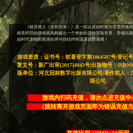
《精灵猎人（史前部落）》是一款以原始时期为背景的休
精美怀旧的游戏画风构建出一个奇妙的原始冒险世界，带领玩
始时代宠物和英雄伙伴与你结伴闯荡原始部落哦！
游戏资质：证书号：软著登字第1064587号|登记号：20
复文号：新广出审[2017]4843号|出版物号：ISBN978-7
版单位：河北冠林数字出版有限公司|著作权人：
限公司
游戏内扫码充值，请勿点进充
（跳转离开游戏页面即为错误充