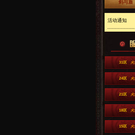
剑与盾（
活动通知
31区
火
24区
火
21区
火
18区
火
15区
火