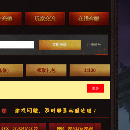
立即登录
注册帐号
鬼修）
领取礼包
1:100
更多
67区
08月14日 08:00
66区
08月12日 08:00