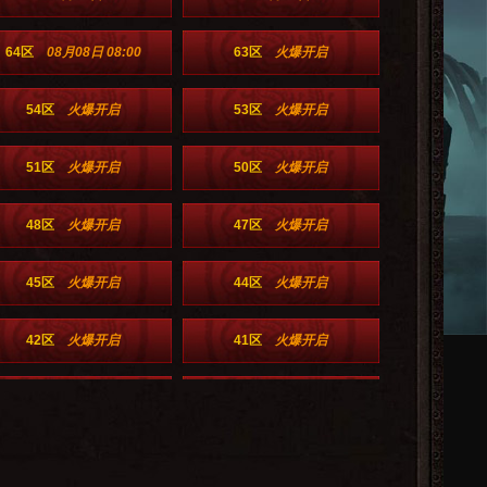
64区
08月08日 08:00
63区
火爆开启
54区
火爆开启
53区
火爆开启
51区
火爆开启
50区
火爆开启
48区
火爆开启
47区
火爆开启
45区
火爆开启
44区
火爆开启
42区
火爆开启
41区
火爆开启
39区
火爆开启
38区
火爆开启
36区
火爆开启
35区
火爆开启