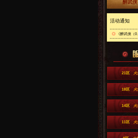
醉武侠
活动通知
◎
《醉武侠（0
21区
火
18区
火
14区
火
11区
火