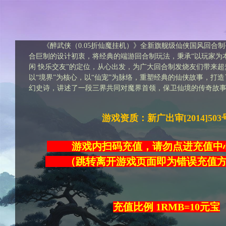
《醉武侠（0.05折仙魔挂机）》全新旗舰级仙侠国风回合
合巨制的设计初衷，将经典的端游回合制玩法，秉承“以玩家为本
闲 快乐交友”的定位，从心出发，为广大回合制发烧友们带来
以“境界”为核心，以“仙宠”为脉络，重塑经典的仙侠故事，打
幻史诗，讲述了一段三界共同对魔界首领，保卫仙境的传奇故
游戏资质：新广出审[2014]503
游戏内扫码充值，请勿点进充
（跳转离开游戏页面即为错误充
充值比例 1RMB=10元宝