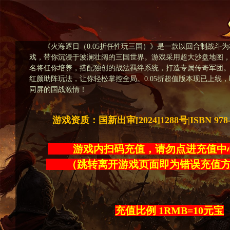
《火海逐日（0.05折任性玩三国）》是一款以回合制战斗为
戏，带你沉浸于波澜壮阔的三国世界。游戏采用超大沙盘地图
名将任你培养，搭配独创的战法羁绊系统，打造专属传奇军团
红颜助阵玩法，让你轻松掌控全局。0.05折超值版本现已上线
同屏的国战激情！
游戏资质：国新出审[2024]1288号|ISBN 978-7-
游戏内扫码充值，请勿点进充
（跳转离开游戏页面即为错误充
充值比例 1RMB=10元宝