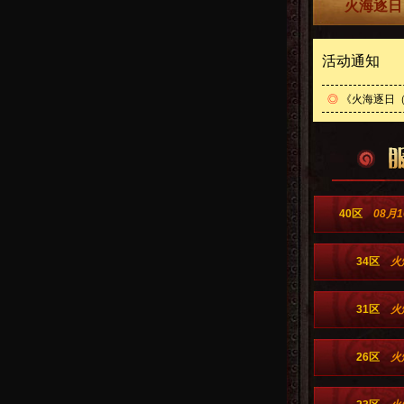
火海逐日
活动通知
◎
《火海逐日（
40区
08月1
34区
火
31区
火
26区
火