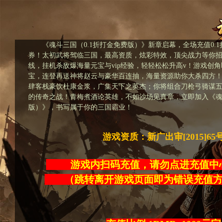
《魂斗三国（0.1折打金免费版）》新章启幕，全场充值0.1
券！太初武将驾临三国，最高资质，炫彩特效，顶尖战力等你
线，挂机杀敌爆海量元宝与vip经验，轻轻松松升高v！游戏创角即送v
宝，连登再送神将赵云与豪华百连抽，海量资源助你大杀四方
肆客栈豪饮杜康金浆，广集天下之英杰；你将组合刀枪弓骑谋
的传奇之战！青梅煮酒论英雄，不如沙场见真章，立即加入《魂斗
版）》，书写属于你的三国霸业！
游戏资质：新广出审[2015]65
游戏内扫码充值，请勿点进充
（跳转离开游戏页面即为错误充