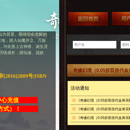
修仙为背景、围绕宿命觉醒的
荒天地，踏入仙魔并立、万族
，与化形上古神兽、诞生灵
历练成长，踏仙途、战妖
奇缘幻境（0.05折双倍代
016]2809号|ISBN
活动通知
值中心充值
◎
《奇缘幻境（0.05折双倍代金券
充值方式）！
◎
《奇缘幻境（0.05折双倍代金券买断
◎
《奇缘幻境（0.05折双倍代金券买