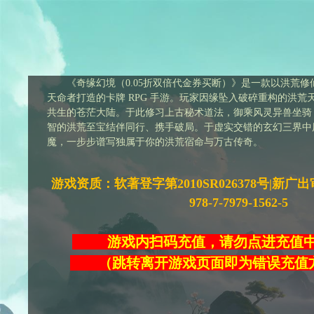
《奇缘幻境（0.05折双倍代金券买断）》是一款以洪荒
天命者打造的卡牌 RPG 手游。玩家因缘坠入破碎重构的洪
共生的苍茫大陆。于此修习上古秘术道法，御乘风灵异兽坐骑
智的洪荒至宝结伴同行、携手破局。于虚实交错的玄幻三界中
魔，一步步谱写独属于你的洪荒宿命与万古传奇。
游戏资质：软著登字第2010SR026378号|新广出审[2
978-7-7979-1562-5
游戏内扫码充值，请勿点进充
（跳转离开游戏页面即为错误