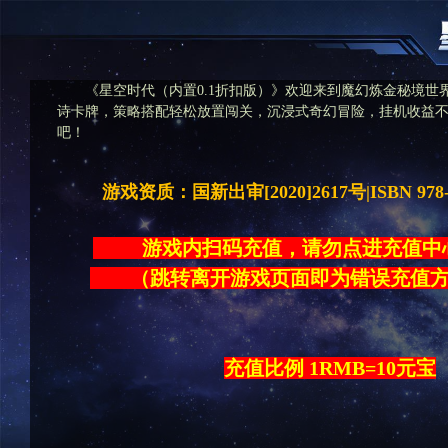
《星空时代（内置0.1折扣版）》欢迎来到魔幻炼金秘境世
诗卡牌，策略搭配轻松放置闯关，沉浸式奇幻冒险，挂机收益
吧！
游戏资质：国新出审[2020]2617号|ISBN 978-7-
游戏内扫码充值，请勿点进充
（跳转离开游戏页面即为错误充
充值比例 1RMB=10元宝