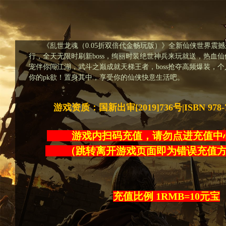
《乱世龙魂（0.05折双倍代金畅玩版）》全新仙侠世界震
行，全天无限时刷新boss，绚丽时装绝世神兵来玩就送，热血
宠伴你闯江湖，武斗之巅成就天梯王者，boss抢夺高频爆装，
你的pk欲！置身其中，享受你的仙侠快意生活吧。
游戏资质：国新出审[2019]736号|ISBN 978-7-4
游戏内扫码充值，请勿点进充
（跳转离开游戏页面即为错误充
充值比例 1RMB=10元宝