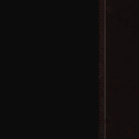
53区
火
42区
火
39区
火
36区
火
33区
火
28区
火
25区
火
22区
火