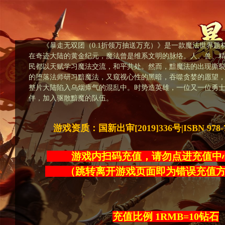
《暴走无双团（0.1折领万抽送万充）》是一款魔法世界题
在奇迹大陆的黄金纪元，魔法曾是维系文明的脉络。人、兽、
民都以天赋学习魔法交流，和平共处。然而，黯魔法的出现撕
的堕落法师研习黯魔法，又窥视心性的黑暗，吞噬贪婪的愿望
整片大陆陷入乌烟瘴气的混乱中。时势造英雄，一位又一位勇
伴，加入驱散黯魔的队伍。
游戏资质：国新出审[2019]336号|ISBN 978-7-4
游戏内扫码充值，请勿点进充
（跳转离开游戏页面即为错误充
充值比例 1RMB=10钻石