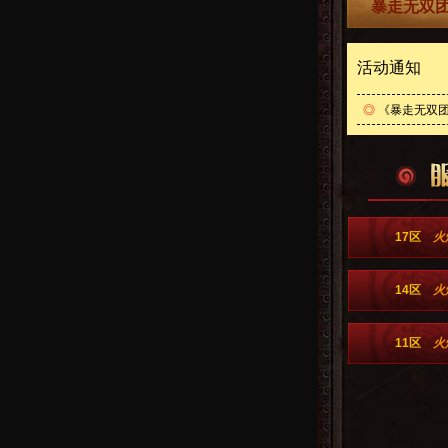
暴走无双团
活动通知
◎
《暴走无双团
17区
火
14区
火
11区
火